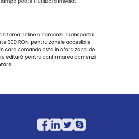
t lampa poate fi utilizată imediat.
achitarea online a comenzii. Transportul
ste 300 RON, pentru zonele accesibile
ia în care comanda este în afara zonei de
i de editură pentru confirmarea comenzii
ntare.