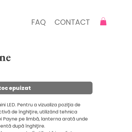
FAQ
CONTACT
ne
toc epuizat
i LED. Pentru a vizualiza poziția de
tivă de înghițire, utilizând tehnica
i Payne pe limbă, lanterna arată unde
entă după înghițire.