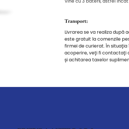
Vine cu 3 baterii, astfel încâ
Transport:
Livrarea se va realiza după 
este gratuit la comenzile pe
firmei de curierat. În situaț
acoperire, veți fi contactaț
și achitarea taxelor suplime