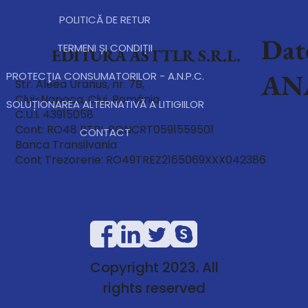
POLITICĂ DE RETUR
Dat
TERMENI ȘI CONDIȚII
EDITURA ASTTLR S.R.L.
AN
PROTECŢIA CONSUMATORILOR - A.N.P.C.
Str. Aleea Uranus, nr. 7B,
Cluj-Napoca, Cluj, România
SOLUȚIONAREA ALTERNATIVĂ A LITIGIILOR
C.U.I. 43915058
Cont: RO48 BTRL RONCRT0591559501
CONTACT
Banca Transilvania
Cont Trezorerie: RO49TREZ2165069XXX042386
Copyright 2023. All
rights reserved