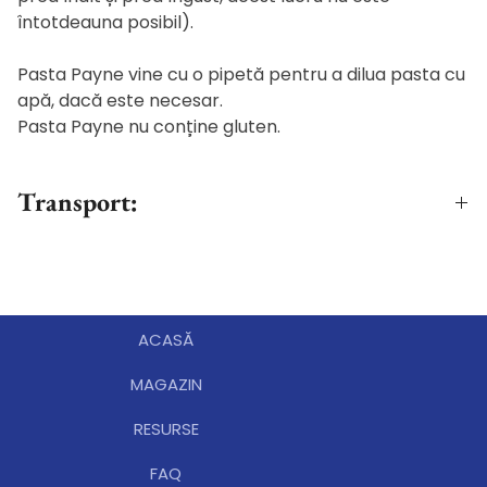
întotdeauna posibil).
Pasta Payne vine cu o pipetă pentru a dilua pasta cu
apă, dacă este necesar.
Pasta Payne nu conține gluten.
Transport:
Livrarea se va realiza după achitarea online a
comenzii. Transportul este gratuit la
comenzile peste 300 RON, pentru zonele accesibile
firmei de curierat. În situația în care comanda este în
ACASĂ
afara zonei de acoperire, veți fi contactați de editură
pentru confirmarea comenzii și achitarea taxelor
MAGAZIN
suplimentare.
RESURSE
FAQ