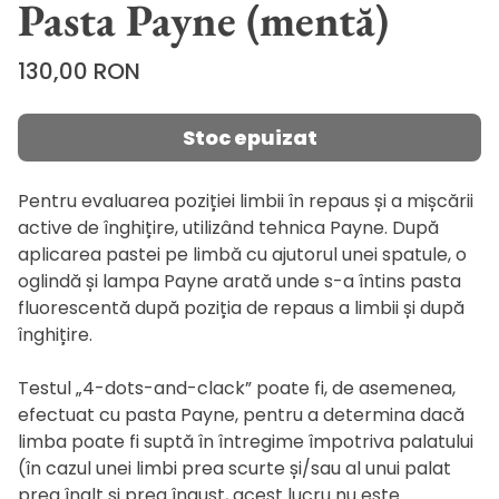
Pasta Payne (mentă)
Price
130,00 RON
Stoc epuizat
Pentru evaluarea poziției limbii în repaus și a mișcării
active de înghițire, utilizând tehnica Payne. După
aplicarea pastei pe limbă cu ajutorul unei spatule, o
oglindă și lampa Payne arată unde s-a întins pasta
fluorescentă după poziția de repaus a limbii și după
înghițire.
Testul „4-dots-and-clack” poate fi, de asemenea,
efectuat cu pasta Payne, pentru a determina dacă
limba poate fi suptă în întregime împotriva palatului
(în cazul unei limbi prea scurte și/sau al unui palat
prea înalt și prea îngust, acest lucru nu este