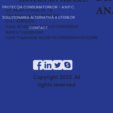
AN
PROTECŢIA CONSUMATORILOR - A.N.P.C.
Str. Aleea Uranus, nr. 7B,
Cluj-Napoca, Cluj, România
SOLUȚIONAREA ALTERNATIVĂ A LITIGIILOR
C.U.I. 43915058
Cont: RO48 BTRL RONCRT0591559501
CONTACT
Banca Transilvania
Cont Trezorerie: RO49TREZ2165069XXX042386
Copyright 2023. All
rights reserved