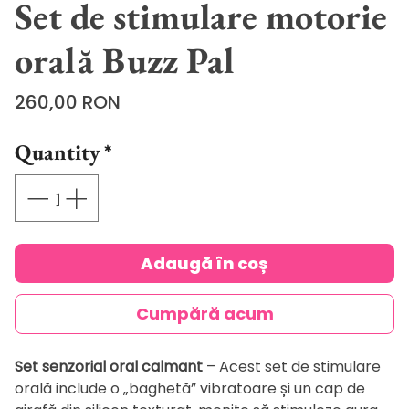
Set de stimulare motorie
orală Buzz Pal
Price
260,00 RON
Quantity
*
Adaugă în coș
Cumpără acum
Set senzorial oral calmant
– Acest set de stimulare
orală include o „baghetă” vibratoare și un cap de