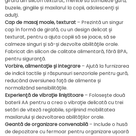
girafă din silicon texturat, menite să stimuleze gura,
buzele, gingiile și maxilarul la copii, adolescenți și
adulți.
Cap de masaj moale, texturat
– Prezintă un singur
cap în formă de girafă, cu un design delicat și
texturat, pentru a ajuta copiii să se joace, să se
calmeze singuri și să-și dezvolte abilitățile orale.
Fabricat din silicon de calitate alimentară, fără BPA,
pentru siguranță.
Vorbire, alimentație și integrare
– Ajută la furnizarea
de indicii tactile și răspunsuri senzoriale pentru gură,
reducând aversiunea față de alimente și
normalizând sensibilitățile.
Experiență de vibrație liniștitoare
– Folosește două
baterii AA pentru a crea o vibrație delicată cu trei
setări de viteză reglabile, sprijinind mobilitatea
maxilarului și dezvoltarea abilităților orale.
Geantă de organizare convenabilă
– Include o husă
de depozitare cu fermoar pentru organizare ușoară