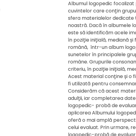
Albumul logopedic focalizat 
cuvintelor care conțin grupu
sfera materialelor dedicate t
noastră. Dacă în albumele lo
este să identificăm acele ima
în poziție inițială, mediană și
română, într-un album logop
sunetelor în principalele gru
române. Grupurile consonant
criteriu, în poziție inițială, m
Acest material conține și o 
fi utilizată pentru consemna
Considerăm că acest material p
adulții, iar completarea date
logopedic- probă de evaluare
aplicarea Albumului logopedi
oferă o mai amplă perspectivă
celui evaluat. Prin urmare, 
logopedic-probă de evaluar