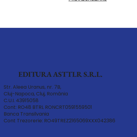
EDITURA ASTTLR S.R.L.
Str. Aleea Uranus, nr. 7B,
Cluj-Napoca, Cluj, România
C.U.I. 43915058
Cont: RO48 BTRL RONCRT0591559501
Banca Transilvania
Cont Trezorerie: RO49TREZ2165069XXX042386