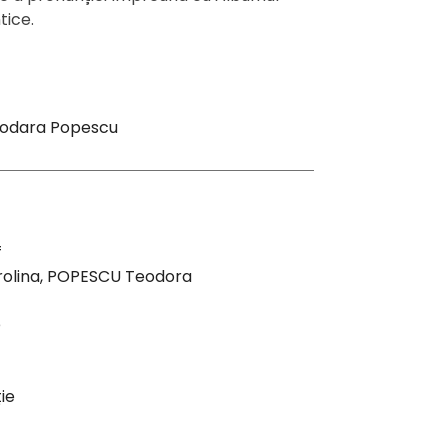
tice.
eodara Popescu
f
olina, POPESCU Teodora
e
ie