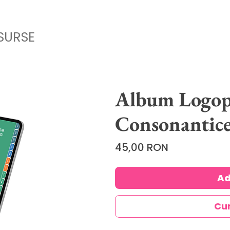
SURSE
Album Logop
Consonantic
Price
45,00 RON
Ad
Cu