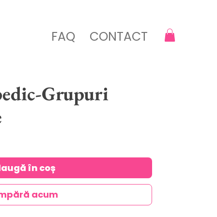
FAQ
CONTACT
edic-Grupuri
e
augă în coș
mpără acum