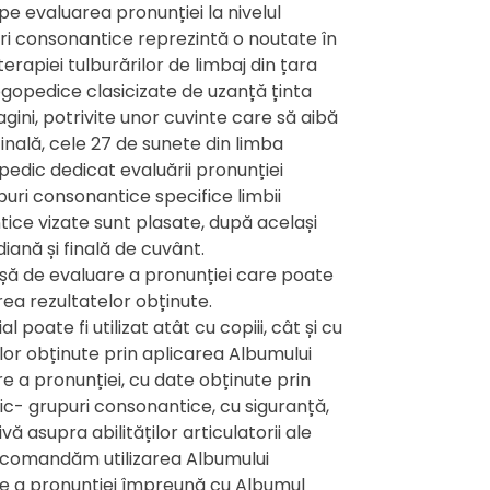
pe evaluarea pronunției la nivelul
ri consonantice reprezintă o noutate în
erapiei tulburărilor de limbaj din țara
gopedice clasicizate de uzanță ținta
gini, potrivite unor cuvinte care să aibă
 finală, cele 27 de sunete din limba
edic dedicat evaluării pronunției
puri consonantice specifice limbii
ice vizate sunt plasate, după același
ediană și finală de cuvânt.
fișă de evaluare a pronunției care poate
rea rezultatelor obținute.
oate fi utilizat atât cu copiii, cât și cu
lor obținute prin aplicarea Albumului
 a pronunției, cu date obținute prin
c- grupuri consonantice, cu siguranță,
 asupra abilităților articulatorii ale
recomandăm utilizarea Albumului
e a pronunției împreună cu Albumul