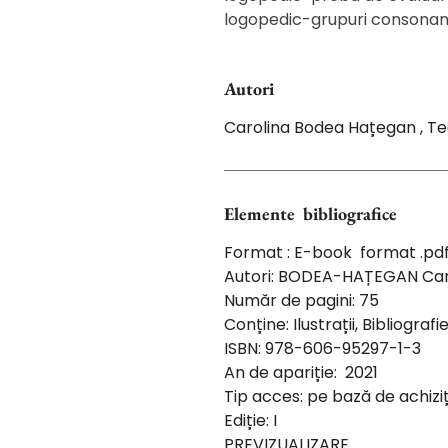
logopedic-grupuri consonan
Autori
Carolina Bodea Hațegan , T
Elemente bibliografice
Format : E-book format .pd
Autori: BODEA-HAȚEGAN Car
Număr de pagini: 75
Conține: Ilustrații, Bibliografi
ISBN: 978-606-95297-1-3
An de apariție: 2021
Tip acces: pe bază de achiziț
Ediție: I
PREVIZUALIZARE