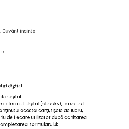
f
ie, Cuvânt înainte
ie
lui digital
lui digital
 în format digital (ebooks), nu se pot
nținutul acestei cărți, fișele de lucru,
priu de fiecare utilizator după achitarea
 completarea formularului: