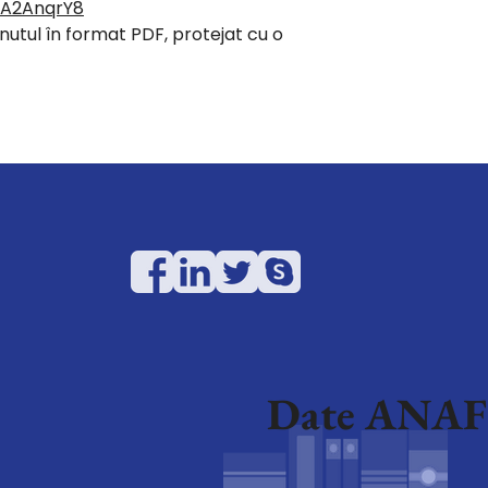
xA2AnqrY8
utul în format PDF, protejat cu o
Date ANAF