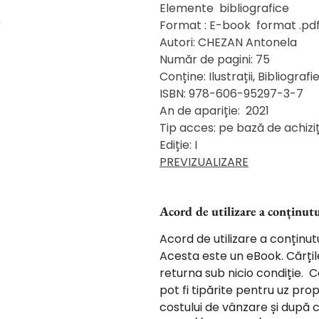
Elemente bibliografice
Format : E-book format .pd
Autori: CHEZAN Antonela
Număr de pagini: 75
Conține: Ilustrații, Bibliograf
ISBN: 978-606-95297-3-7
An de apariție: 2021
Tip acces: pe bază de achiziț
Ediție: I
PREVIZUALIZARE
Acord de utilizare a conținutu
Acord de utilizare a conținutu
Acesta este un eBook. Cărțile
returna sub nicio condiție. Co
pot fi tipărite pentru uz pro
costului de vânzare și după