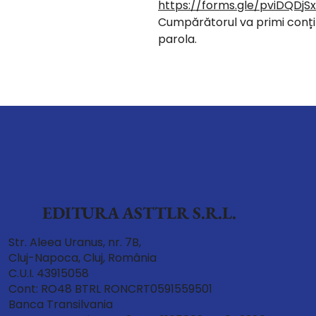
https://forms.gle/pviDQDjS
Cumpărătorul va primi conțin
parola.
EDITURA ASTTLR S.R.L.
Str. Aleea Uranus, nr. 7B,
Cluj-Napoca, Cluj, România
C.U.I. 43915058
Cont: RO48 BTRL RONCRT0591559501
Banca Transilvania