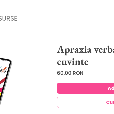
SURSE
Apraxia verb
cuvinte
Price
60,00 RON
Ad
Cu