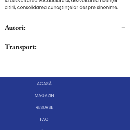
la dezvoltarea vocabularului, dezvoltarea fluenței
citirii, consolidarea cunoștințelor despre sinonime.
Autori:
TALAȘ DORINA-ANCA
Transport:
Livrarea se va realiza după achitarea online a
comenzii. Transportul este gratuit la
comenzile pentru produsele fizice peste 300 RON,
pentru zonele accesibile firmei de curierat. În situația
ACASĂ
în care comanda este în afara zonei de acoperire,
veți fi contactați de editură pentru confirmarea
MAGAZIN
comenzii și achitarea taxelor suplimentare.
RESURSE
FAQ