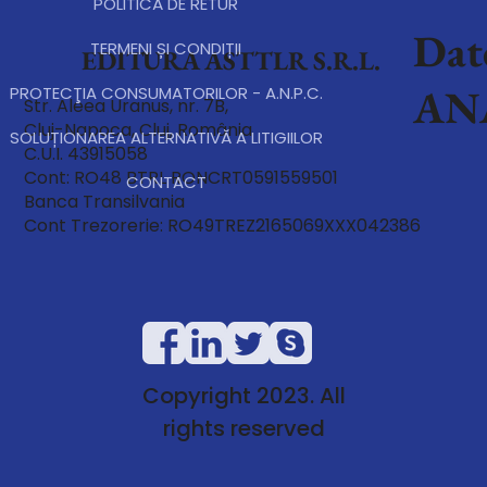
POLITICĂ DE RETUR
Dat
TERMENI ȘI CONDIȚII
EDITURA ASTTLR S.R.L.
AN
PROTECŢIA CONSUMATORILOR - A.N.P.C.
Str. Aleea Uranus, nr. 7B,
Cluj-Napoca, Cluj, România
SOLUȚIONAREA ALTERNATIVĂ A LITIGIILOR
C.U.I. 43915058
Cont: RO48 BTRL RONCRT0591559501
CONTACT
Banca Transilvania
Cont Trezorerie: RO49TREZ2165069XXX042386
Copyright 2023. All
rights reserved