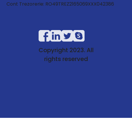
Cont Trezorerie: RO49TREZ2165069XXX042386
Copyright 2023. All
rights reserved