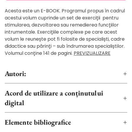
Acesta este un E-BOOK. Programul propus în cadrul
acestui volum cuprinde un set de exerciții pentru
stimularea, dezvoltarea sau remedierea funcțiilor
intrumentale. Exercițiile complexe pe care acest
volum le reunește pot fi folosite de specialiști, cadre
didactice sau părinți – sub îndrumarea specialiștilor.
Volumul conține 141 de pagini.
PREVIZUALIZARE
Autori:
Mihaela Tîmpa
Acord de utilizare a conținutului
Ana Gavrilă
digital
Acesta este un eBook. Cărțile în format digital
Elemente bibliografice
(ebooks), nu se pot returna sub nicio condiție.
Conținutul acestei cărți, fișele de lucru, pot fi tipărite