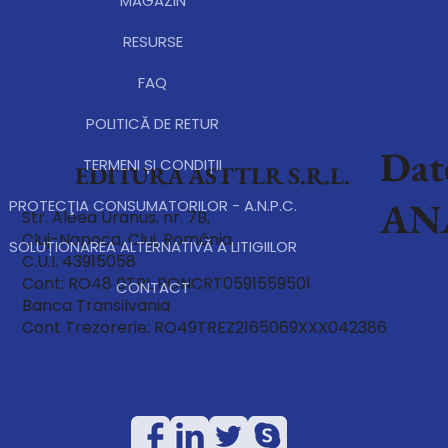
MAGAZIN
comenzii și achitarea taxelor suplimentare.
RESURSE
FAQ
POLITICĂ DE RETUR
Dat
TERMENI ȘI CONDIȚII
EDITURA ASTTLR S.R.L.
AN
PROTECŢIA CONSUMATORILOR - A.N.P.C.
Str. Aleea Uranus, nr. 7B,
Cluj-Napoca, Cluj, România
SOLUȚIONAREA ALTERNATIVĂ A LITIGIILOR
C.U.I. 43915058
Cont: RO48 BTRL RONCRT0591559501
CONTACT
Banca Transilvania
Cont Trezorerie: RO49TREZ2165069XXX042386