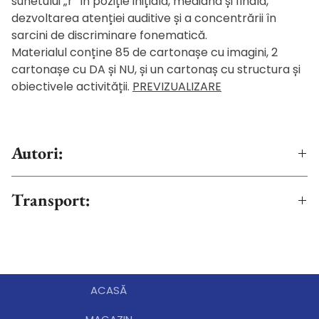
sunetului „r” în poziție inițială, mediană și finală,
dezvoltarea atenției auditive și a concentrării în
sarcini de discriminare fonematică.
Materialul conține 85 de cartonașe cu imagini, 2
cartonașe cu DA și NU, și un cartonaș cu structura și
obiectivele activității.
PREVIZUALIZARE
Autori:
IRINA PELIVAN
Transport:
DORINA-ANCA TALAȘ
Livrarea se va realiza după achitarea online a
comenzii. Transportul este gratuit la
comenzile pentru produsele fizice peste 300 RON,
pentru zonele accesibile firmei de curierat. În situația
ACASĂ
în care comanda este în afara zonei de acoperire,
veți fi contactați de editură pentru confirmarea