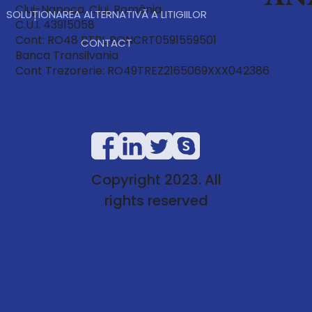
Cluj-Napoca, Cluj, România
SOLUȚIONAREA ALTERNATIVĂ A LITIGIILOR
C.U.I. 43915058
Cont: RO48 BTRL RONCRT0591559501
CONTACT
Banca Transilvania
Cont Trezorerie: RO49TREZ2165069XXX042386
Copyright 2023. All
rights reserved