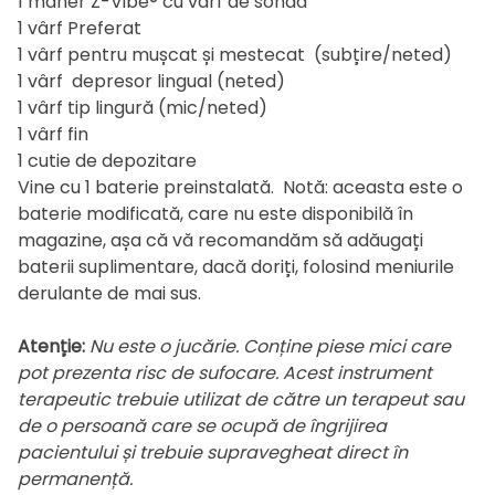
1 mâner Z-Vibe® cu vârf de sondă
1 vârf Preferat
1 vârf pentru mușcat și mestecat (subțire/neted)
1 vârf depresor lingual (neted)
1 vârf tip lingură (mic/neted)
1 vârf fin
1 cutie de depozitare
Vine cu 1 baterie preinstalată. Notă: aceasta este o
baterie modificată, care nu este disponibilă în
magazine, așa că vă recomandăm să adăugați
baterii suplimentare, dacă doriți, folosind meniurile
derulante de mai sus.
Atenție:
Nu este o jucărie. Conține piese mici care
pot prezenta risc de sufocare. Acest instrument
terapeutic trebuie utilizat de către un terapeut sau
de o persoană care se ocupă de îngrijirea
pacientului și trebuie supravegheat direct în
permanență.