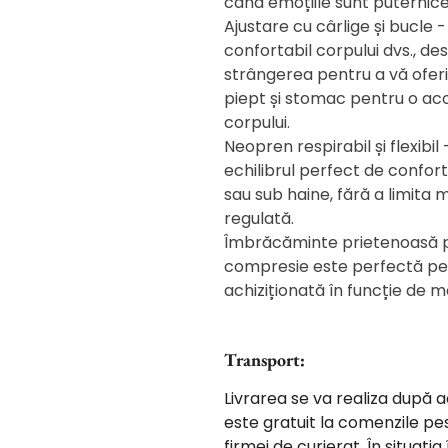
când emoțiile sunt puternice
Ajustare cu cârlige și bucle 
confortabil corpului dvs., de
strângerea pentru a vă oferi
piept și stomac pentru o aco
corpului.
Neopren respirabil și flexibi
echilibrul perfect de confort
sau sub haine, fără a limita 
regulată.
Îmbrăcăminte prietenoasă pen
compresie este perfectă pent
achiziționată în funcție de m
Transport:
Livrarea se va realiza după 
este gratuit la comenzile pe
firmei de curierat. În situaț