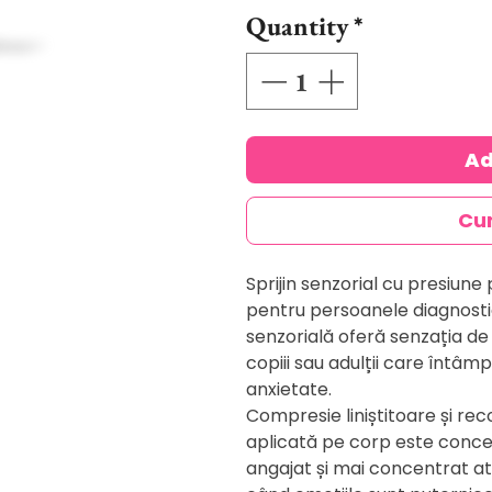
Quantity
*
Ad
Cu
Sprijin senzorial cu presiun
pentru persoanele diagnosti
senzorială oferă senzația de
copiii sau adulții care întâmp
anxietate.
Compresie liniștitoare și re
aplicată pe corp este conce
angajat și mai concentrat at