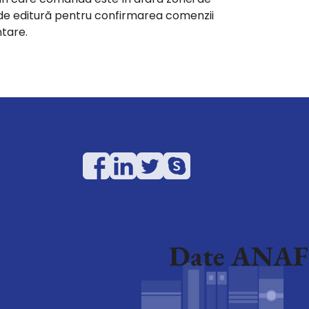
i de editură pentru confirmarea comenzii
ntare.
Date ANAF