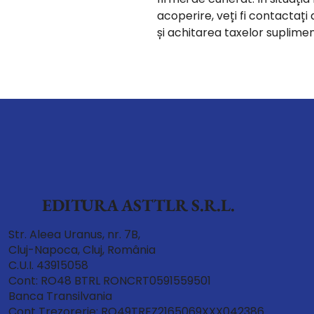
acoperire, veți fi contactaț
și achitarea taxelor suplime
EDITURA ASTTLR S.R.L.
Str. Aleea Uranus, nr. 7B,
Cluj-Napoca, Cluj, România
C.U.I. 43915058
Cont: RO48 BTRL RONCRT0591559501
Banca Transilvania
Cont Trezorerie: RO49TREZ2165069XXX042386