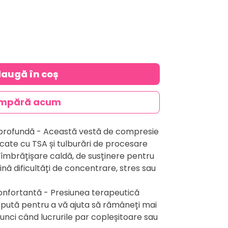
augă în coș
mpără acum
e profundă - Această vestă de compresie
cate cu TSA și tulburări de procesare
 îmbrățișare caldă, de susținere pentru
ină dificultăți de concentrare, stres sau
confortantă - Presiunea terapeutică
pută pentru a vă ajuta să rămâneți mai
unci când lucrurile par copleșitoare sau