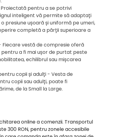
.
- Proiectată pentru a se potrivi
signul inteligent vă permite să adaptați
 o presiune ușoară și uniformă pe umeri,
perire completă a părții superioare a
l - Fiecare vestă de compresie oferă
 pentru a fi mai ușor de purtat peste
mobilitatea, echilibrul sau mișcarea
tru copii și adulți - Vesta de
ru copii sau adulți, poate fi
ărime, de la Small la Large.
achitarea online a comenzii. Transportul
ste 300 RON, pentru zonele accesibile
ia în care comanda este în afara zonei de