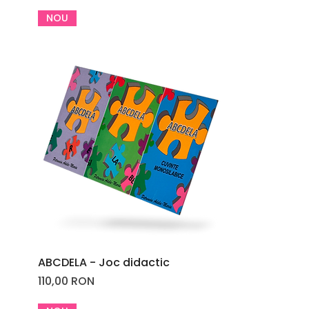
NOU
ABCDELA - Joc didactic
Price
110,00 RON