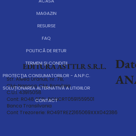
ACASĂ
MAGAZIN
RESURSE
FAQ
POLITICĂ DE RETUR
Dat
TERMENI ȘI CONDIȚII
EDITURA ASTTLR S.R.L.
AN
PROTECŢIA CONSUMATORILOR - A.N.P.C.
Str. Aleea Uranus, nr. 7B,
Cluj-Napoca, Cluj, România
SOLUȚIONAREA ALTERNATIVĂ A LITIGIILOR
C.U.I. 43915058
Cont: RO48 BTRL RONCRT0591559501
CONTACT
Banca Transilvania
Cont Trezorerie: RO49TREZ2165069XXX042386