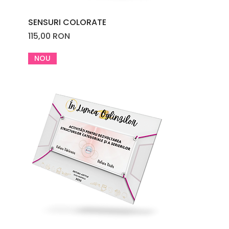
SENSURI COLORATE
Price
115,00 RON
NOU