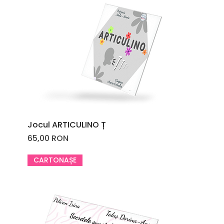
Jocul ARTICULINO Ț
Price
65,00 RON
CARTONAȘE