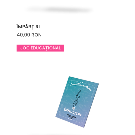
ÎMPĂRȚIRI
Price
40,00 RON
JOC EDUCAȚIONAL