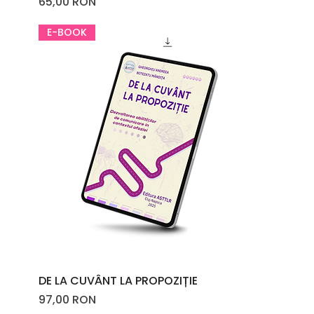
Price
65,00 RON
E-BOOK
DE LA CUVÂNT LA PROPOZIȚIE
Price
97,00 RON