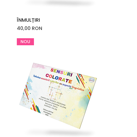
ÎNMULȚIRI
Price
40,00 RON
NOU