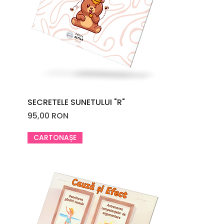
SECRETELE SUNETULUI "R"
Price
95,00 RON
CARTONAȘE