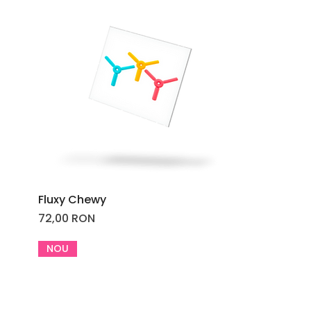
Fluxy Chewy
Price
72,00 RON
NOU