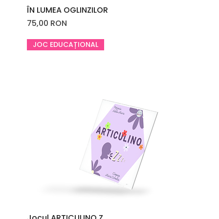
ÎN LUMEA OGLINZILOR
Price
75,00 RON
JOC EDUCAȚIONAL
Jocul ARTICULINO Z