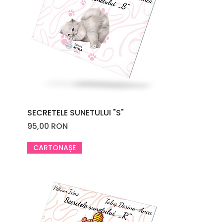
SECRETELE SUNETULUI "S"
Price
95,00 RON
CARTONAȘE