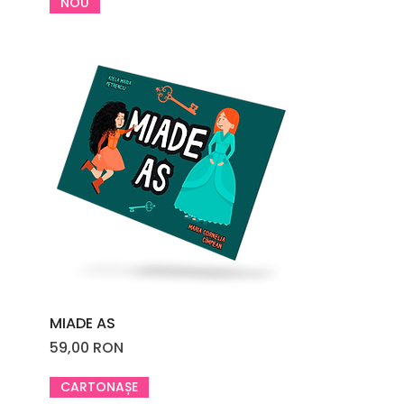
NOU
MIADE AS
Price
59,00 RON
CARTONAȘE